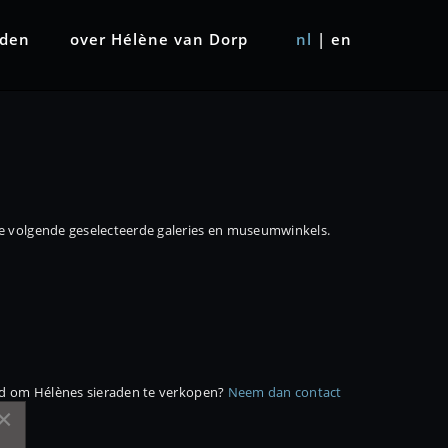
aden
over Hélène van Dorp
nl
|
en
e volgende geselecteerde galeries en museumwinkels.
erd om Hélènes sieraden te verkopen?
Neem dan contact
×