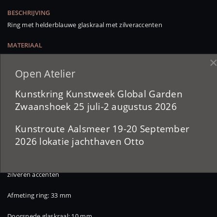
BESCHRIJVING
Ring met helderblauwe glaskraal met zilveraccenten
MATERIAAL
Sterling zilver
Open Atelier
SERIE
HERA
Kunstkring Kunstweek Global Garden
Zwaanshoek 25 juli-2 augustus 2026
Kunstroute Aalsmeer 19-20 September
2026 lokatie jachthaven Otto
Zilveren ring met handgemaakte glassteen in helderblauw met
zilveren accenten
Afmeting ring: 33 mm
Doorsnede glaskraal: 10 mm